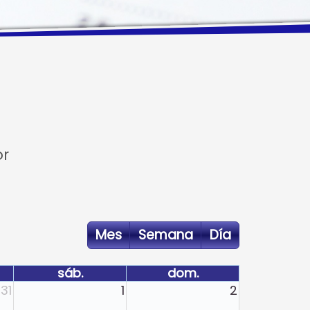
or
Mes
Semana
Día
sáb.
dom.
31
1
2