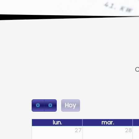
C
Hoy
lun.
mar.
27
28