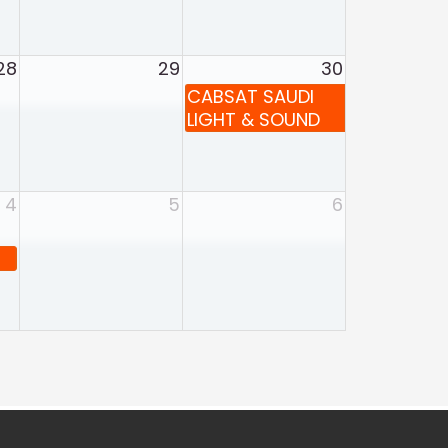
28
29
30
CABSAT SAUDI
LIGHT & SOUND
4
5
6