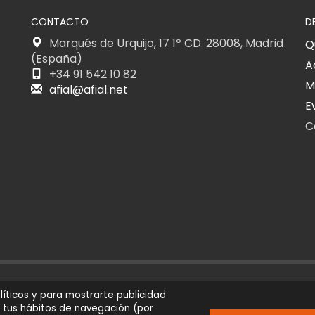
CONTACTO
D
Marqués de Urquijo, 17 1º CD. 28008, Madrid
Q
(España)
A
+34 91 542 10 82
M
afial@afial.net
E
C
026
SÍGUENOS
AVIS
líticos y para mostrarte publicidad
eservados
e tus hábitos de navegación (por