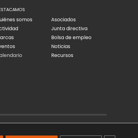
ESTACAMOS
uiénes somos
Asociados
ctividad
Junta directiva
arcas
Bolsa de empleo
ventos
Noticias
alendario
Recursos
O LEGAL
POLÍTICA DE PRIVACIDAD
POLÍTICA DE COOKIES