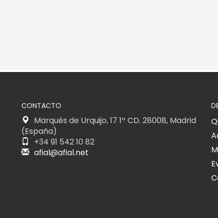
CONTACTO
D
Marqués de Urquijo, 17 1º CD. 28008, Madrid
Q
(España)
A
+34 91 542 10 82
M
afial@afial.net
E
C