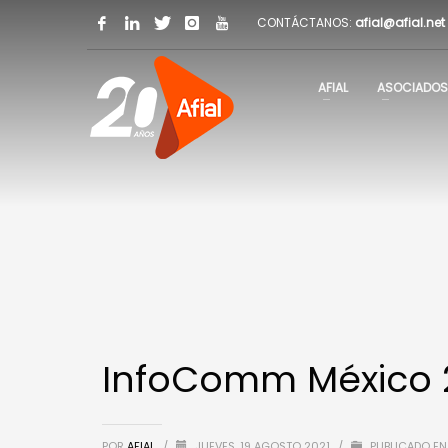
CONTÁCTANOS:
afial@afial.net
AFIAL
ASOCIADOS
InfoComm México 
POR
AFIAL
/
JUEVES, 19 AGOSTO 2021
/
PUBLICADO EN