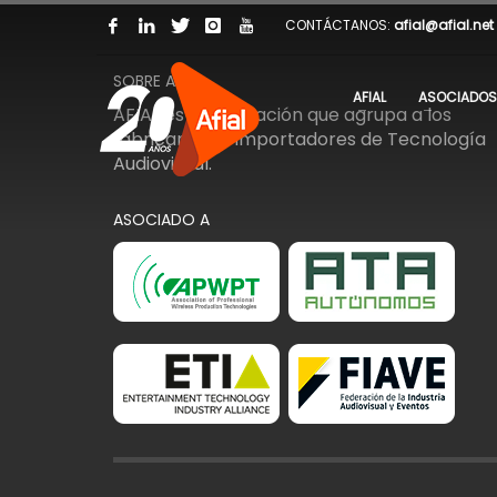
CONTÁCTANOS:
afial@afial.net
SOBRE AFIAL
AFIAL
ASOCIADOS
AFIAL es la Asociación que agrupa a los
fabricantes e importadores de Tecnología
Audiovisual.
ASOCIADO A