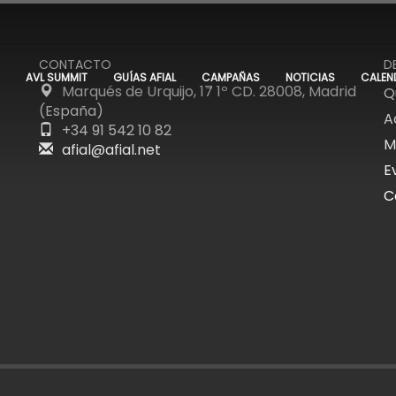
CONTACTO
D
AVL SUMMIT
GUÍAS AFIAL
CAMPAÑAS
NOTICIAS
CALEN
Marqués de Urquijo, 17 1º CD. 28008, Madrid
Q
(España)
A
+34 91 542 10 82
M
afial@afial.net
E
C