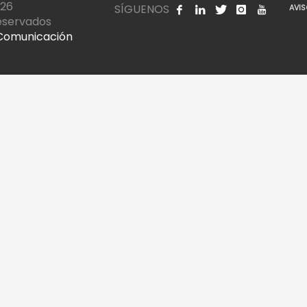
026
SÍGUENOS
AVIS
eservados
Comunicación