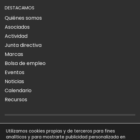
DESTACAMOS
Quiénes somos
Asociados
Actividad
Junta directiva
Marcas
Bolsa de empleo
Eventos
Noticias
Calendario
Recursos
AVISO LEGAL
POLÍTICA DE PRIVACIDAD
POLÍTICA DE COOKIES
Utilizamos cookies propias y de terceros para fines
analíticos y para mostrarte publicidad personalizada en
SÍGUENOS