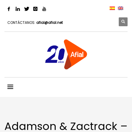
CONTÁCTANOS:
afial@afial.net
Adamson & Zactrack –