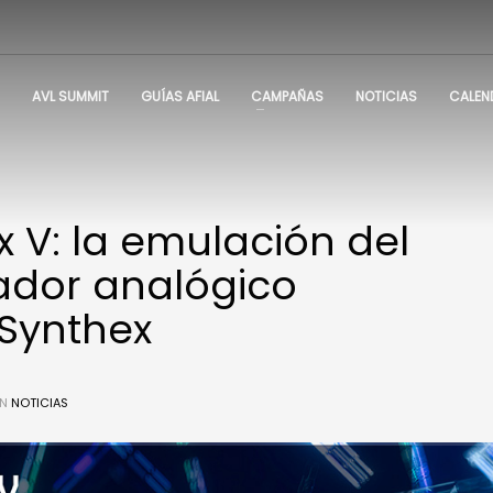
AVL SUMMIT
GUÍAS AFIAL
CAMPAÑAS
NOTICIAS
CALEN
x V: la emulación del
zador analógico
 Synthex
EN
NOTICIAS