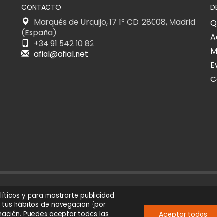
CONTACTO
D
Marqués de Urquijo, 17 1º CD. 28008, Madrid
Q
(España)
A
+34 91 542 10 82
M
afial@afial.net
E
C
026
SÍGUENOS
AVIS
líticos y para mostrarte publicidad
eservados
e tus hábitos de navegación (por
Aceptar todas
Comunicación
ación. Puedes aceptar todas las