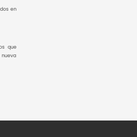
idos en
os que
 nueva