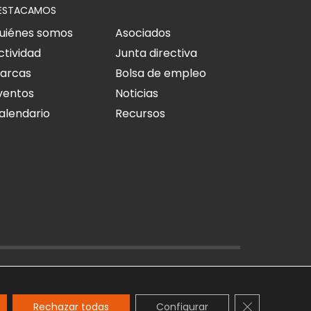
ESTACAMOS
uiénes somos
Asociados
ctividad
Junta directiva
arcas
Bolsa de empleo
ventos
Noticias
alendario
Recursos
O LEGAL
POLÍTICA DE PRIVACIDAD
POLÍTICA DE COOKIES
Cerrar el ba
Rechazar todas
Configurar