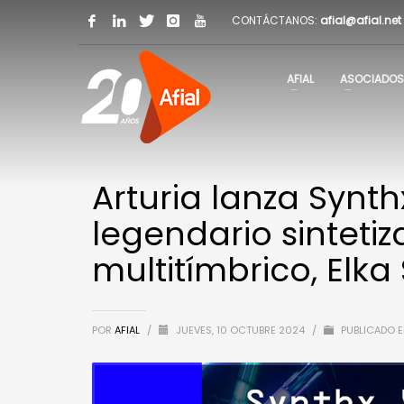
CONTÁCTANOS:
afial@afial.net
AFIAL
ASOCIADOS
Arturia lanza Synth
legendario sinteti
multitímbrico, Elka
POR
AFIAL
/
JUEVES, 10 OCTUBRE 2024
/
PUBLICADO 