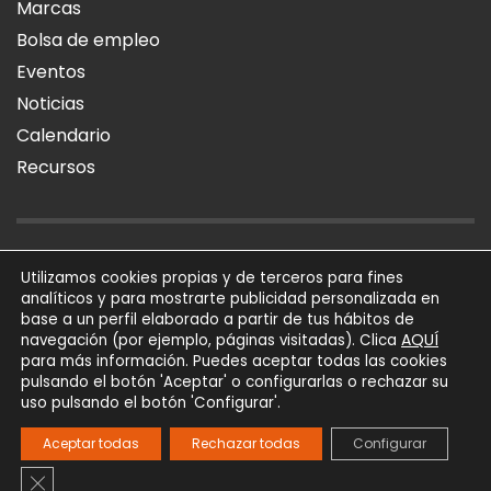
Marcas
Bolsa de empleo
Eventos
Noticias
Calendario
Recursos
AVISO LEGAL
POLÍTICA DE PRIVACIDAD
POLÍTICA DE COOKIES
Utilizamos cookies propias y de terceros para fines
analíticos y para mostrarte publicidad personalizada en
SÍGUENOS
base a un perfil elaborado a partir de tus hábitos de
AQUÍ
navegación (por ejemplo, páginas visitadas). Clica
para más información. Puedes aceptar todas las cookies
AFIAL Asociación © 2026
pulsando el botón 'Aceptar' o configurarlas o rechazar su
Todos los derechos
uso pulsando el botón 'Configurar'.
reservados
Powered by
Trígono
Aceptar todas
Rechazar todas
Configurar
Comunicación
Cerrar el banner de cookies RGPD