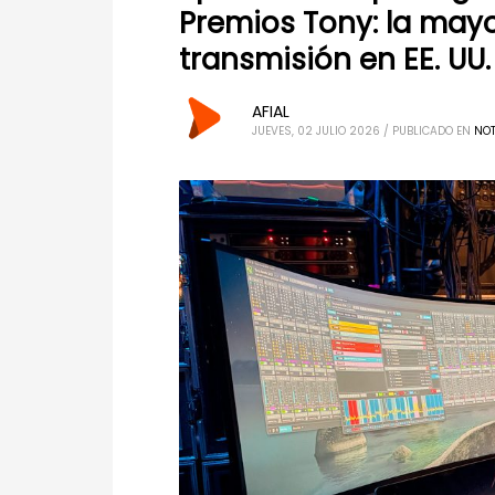
Premios Tony: la may
transmisión en EE. UU.
AFIAL
JUEVES, 02 JULIO 2026
/
PUBLICADO EN
NOT