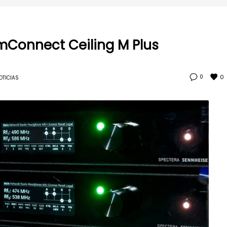
mConnect Ceiling M Plus
0
0
OTICIAS