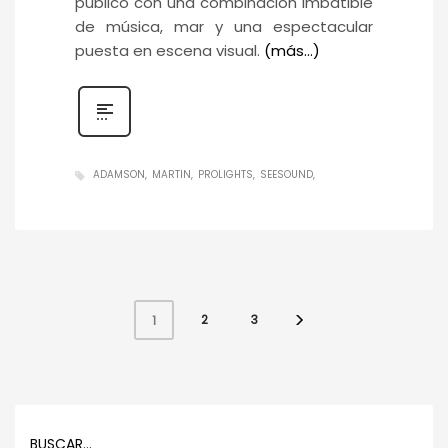
público con una combinación imbatible
de música, mar y una espectacular
puesta en escena visual.
(más…)
ADAMSON
MARTIN
PROLIGHTS
SEESOUND
2
3
1
BUSCAR…