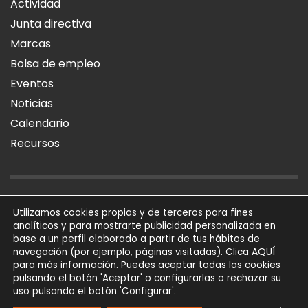
Actividad
Junta directiva
Marcas
Bolsa de empleo
Eventos
Noticias
Calendario
Recursos
AVISO LEGAL
POLÍTICA DE PRIVACIDAD
POLÍTICA DE COOKIES
Utilizamos cookies propias y de terceros para fines
analíticos y para mostrarte publicidad personalizada en
SÍGUENOS
base a un perfil elaborado a partir de tus hábitos de
AQUÍ
navegación (por ejemplo, páginas visitadas). Clica
para más información. Puedes aceptar todas las cookies
AFIAL Asociación © 2026
pulsando el botón 'Aceptar' o configurarlas o rechazar su
Todos los derechos
uso pulsando el botón 'Configurar'.
reservados