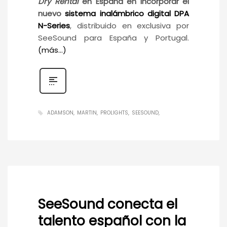
Dry Rental
en España en incorporar el
nuevo
sistema inalámbrico digital DPA
N-Series
, distribuido en exclusiva por
SeeSound para España y Portugal.
(más…)
ADAMSON
MARTIN
PROLIGHTS
SEESOUND
SeeSound conecta el
talento español con la