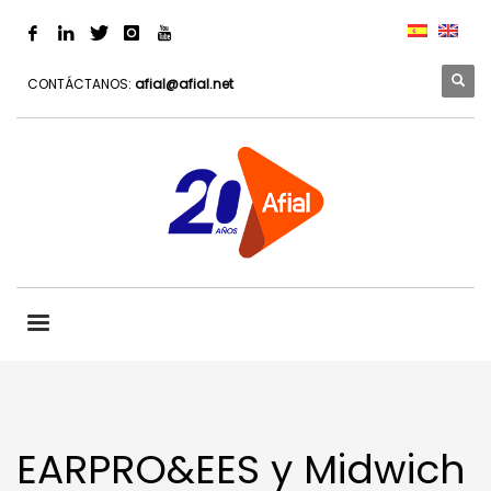
CONTÁCTANOS:
afial@afial.net
EARPRO&EES y Midwich