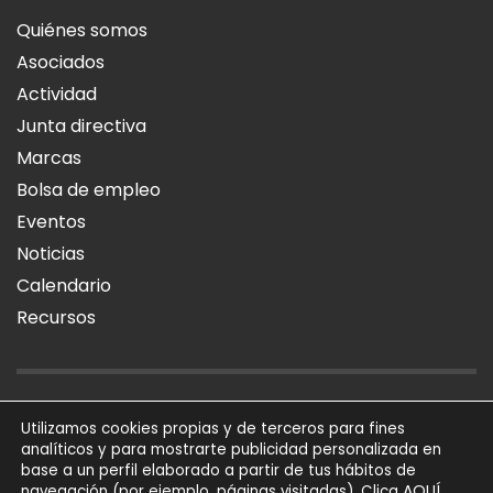
Quiénes somos
Asociados
Actividad
Junta directiva
Marcas
Bolsa de empleo
Eventos
Noticias
Calendario
Recursos
AVISO LEGAL
POLÍTICA DE PRIVACIDAD
POLÍTICA DE COOKIES
Utilizamos cookies propias y de terceros para fines
analíticos y para mostrarte publicidad personalizada en
SÍGUENOS
base a un perfil elaborado a partir de tus hábitos de
AQUÍ
navegación (por ejemplo, páginas visitadas). Clica