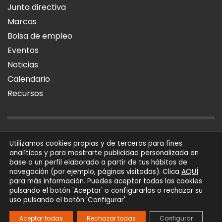
Junta directiva
Marcas
Bolsa de empleo
Eventos
Noticias
Calendario
Recursos
AVISO LEGAL
POLÍTICA DE PRIVACIDAD
POLÍTICA DE COOKIES
Utilizamos cookies propias y de terceros para fines
analíticos y para mostrarte publicidad personalizada en
SÍGUENOS
base a un perfil elaborado a partir de tus hábitos de
AQUÍ
navegación (por ejemplo, páginas visitadas). Clica
para más información. Puedes aceptar todas las cookies
AFIAL Asociación © 2026
pulsando el botón 'Aceptar' o configurarlas o rechazar su
Todos los derechos
uso pulsando el botón 'Configurar'.
reservados
Powered by
Trígono
Aceptar todas
Rechazar todas
Configurar