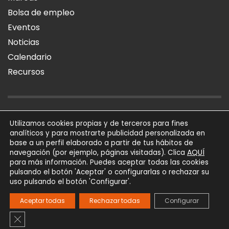
Bolsa de empleo
Eventos
Noticias
Calendario
Recursos
AVISO LEGAL
POLÍTICA DE PRIVACIDAD
POLÍTICA DE COOKIES
Utilizamos cookies propias y de terceros para fines
analíticos y para mostrarte publicidad personalizada en
SÍGUENOS
base a un perfil elaborado a partir de tus hábitos de
AQUÍ
navegación (por ejemplo, páginas visitadas). Clica
para más información. Puedes aceptar todas las cookies
AFIAL Asociación © 2026
pulsando el botón 'Aceptar' o configurarlas o rechazar su
Todos los derechos
uso pulsando el botón 'Configurar'.
reservados
Powered by
Trígono
Aceptar todas
Rechazar todas
Configurar
Comunicación
Cerrar el banner de cookies RGPD