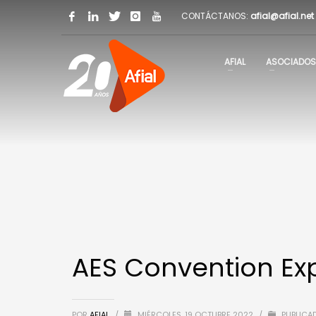
CONTÁCTANOS:
afial@afial.net
AFIAL
ASOCIADOS
AES Convention Exp
POR
AFIAL
/
MIÉRCOLES, 19 OCTUBRE 2022
/
PUBLICA