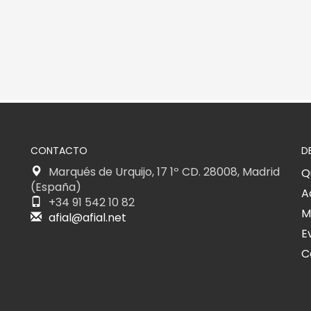
CONTACTO
D
Marqués de Urquijo, 17 1º CD. 28008, Madrid
Q
(España)
A
+34 91 542 10 82
M
afial@afial.net
E
C