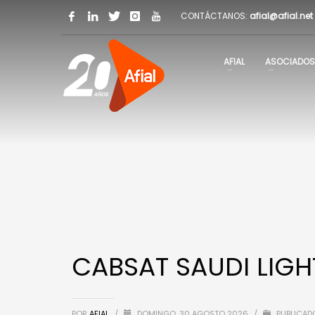
CONTÁCTANOS:
afial@afial.net
AFIAL
ASOCIADOS
CABSAT SAUDI LIG
POR
AFIAL
/
DOMINGO, 30 AGOSTO 2026
/
PUBLICAD