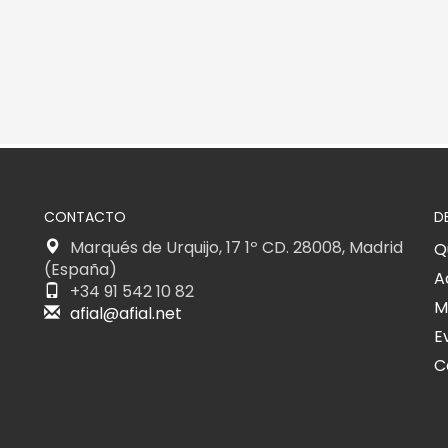
CONTACTO
D
Marqués de Urquijo, 17 1º CD. 28008, Madrid
Q
(España)
A
+34 91 542 10 82
M
afial@afial.net
E
C