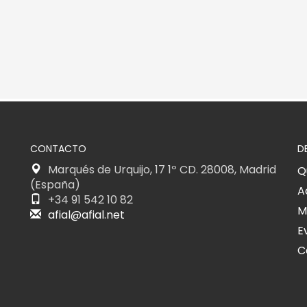
CONTACTO
D
Marqués de Urquijo, 17 1º CD. 28008, Madrid
Q
(España)
A
+34 91 542 10 82
M
afial@afial.net
E
C