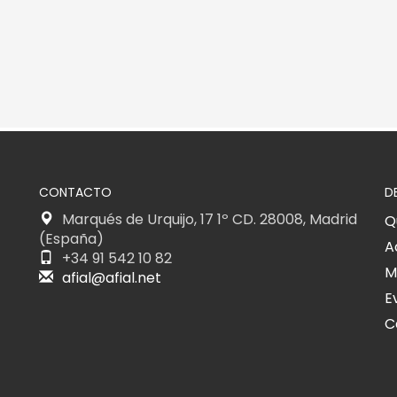
CONTACTO
D
Marqués de Urquijo, 17 1º CD. 28008, Madrid
Q
(España)
A
+34 91 542 10 82
M
afial@afial.net
E
C