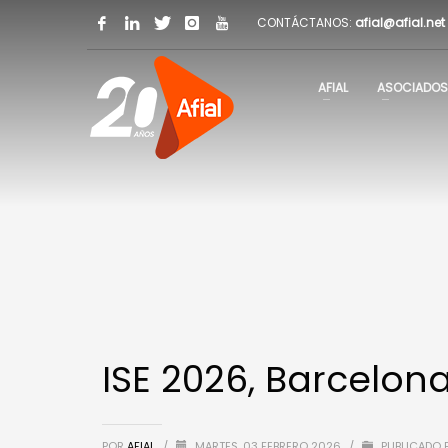
CONTÁCTANOS:
afial@afial.net
AFIAL
ASOCIADOS
ISE 2026, Barcelon
POR
AFIAL
/
MARTES, 03 FEBRERO 2026
/
PUBLICADO 