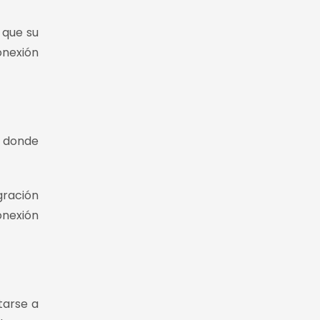
 que su
onexión
o donde
gración
nexión
tarse a