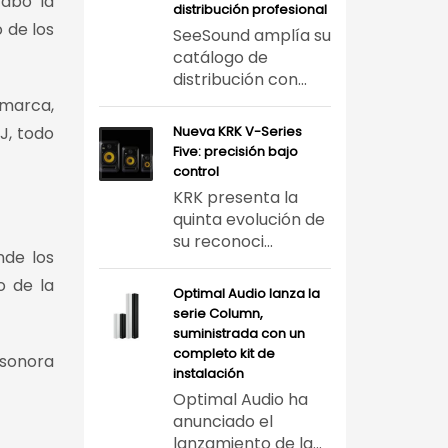
cabo la
distribución profesional
o de los
SeeSound amplía su
catálogo de
distribución con...
 marca,
J, todo
Nueva KRK V-Series
Five: precisión bajo
control
KRK presenta la
quinta evolución de
su reconoci...
nde los
o de la
Optimal Audio lanza la
serie Column,
suministrada con un
completo kit de
 sonora
instalación
Optimal Audio ha
anunciado el
lanzamiento de la...