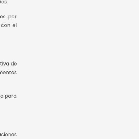
dos.
tes por
con el
tiva de
omentos
da para
ciones