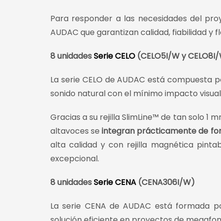
Para responder a las necesidades del pro
AUDAC que garantizan calidad, fiabilidad y fle
8 unidades
Serie CELO
(CELO5I/W y CELO8I
La serie CELO de AUDAC está compuesta 
sonido natural con el mínimo impacto visual
Gracias a su rejilla SlimLine™ de tan solo
altavoces se
integran prácticamente de for
alta calidad y con rejilla magnética pinta
excepcional.
8 unidades
Serie CENA
(CENA306I/W)
La serie CENA de AUDAC está formada por
solución eficiente en proyectos de megafon