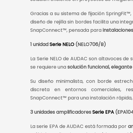
Gracias a su sistema de fijación SpringFit™
diseño de rejilla sin bordes facilita una in
SnapConnect™, pensada para
instalaciones
1 unidad
Serie NELO
(NELO706/B)
La Serie NELO de AUDAC son altavoces de s
se requiere una
solución funcional, elegant
Su diseño minimalista, con borde estrech
discreta en entornos comerciales, res
SnapConnect™ para una instalación rápida, s
3 unidades amplificadores
Serie EPA
(EPA104
La serie EPA de AUDAC está formada por
am