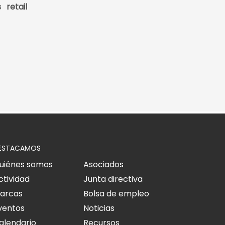
 retail
ESTACAMOS
uiénes somos
Asociados
ctividad
Junta directiva
arcas
Bolsa de empleo
ventos
Noticias
alendario
Recursos