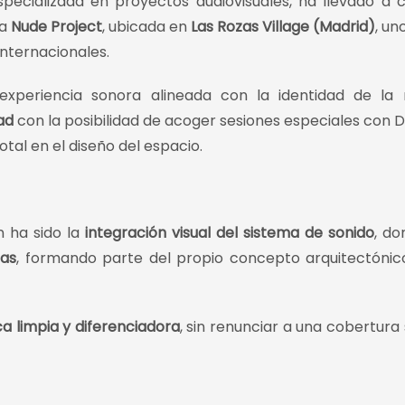
especializada en proyectos audiovisuales, ha llevado a 
da
Nude Project
, ubicada en
Las Rozas Village (Madrid)
, un
internacionales.
experiencia sonora alineada con la identidad de la
ad
con la posibilidad de acoger sesiones especiales con D
tal en el diseño del espacio.
n ha sido la
integración visual del sistema de sonido
, do
las
, formando parte del propio concepto arquitectónic
ca limpia y diferenciadora
, sin renunciar a una cobertura