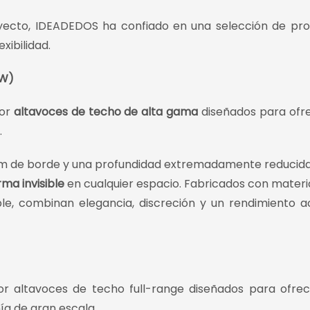
yecto, IDEADEDOS ha confiado en una selección de pr
xibilidad.
/W)
por
altavoces de techo de alta gama
diseñados para ofr
.
 1 mm de borde y una profundidad extremadamente reducida
ma invisible
en cualquier espacio. Fabricados con materi
ble, combinan elegancia, discreción y un rendimiento a
 altavoces de techo full-range diseñados para ofre
ía de gran escala.