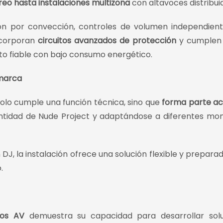
reo hasta instalaciones multizona
con altavoces distribui
ción por convección, controles de volumen independien
ncorporan
circuitos avanzados de protección
y cumplen 
to fiable con bajo consumo energético.
 marca
solo cumple una función técnica, sino que
forma parte ac
dentidad de Nude Project y adaptándose a diferentes m
J, la instalación ofrece una solución flexible y prepara
.
los AV
demuestra su capacidad para desarrollar solu