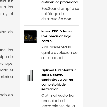
resente
distribución profesional
e a las
SeeSound amplía su
ón y el
catálogo de
distribución con...
ción de
Nueva KRK V-Series
Five: precisión bajo
control
KRK presenta la
ano las
quinta evolución de
uipo de
su reconoci...
rkshops
ridad el
Optimal Audio lanza la
serie Column,
mbrico
suministrada con un
completo kit de
instalación
cado en
Optimal Audio ha
anunciado el
lanzamiento de la...