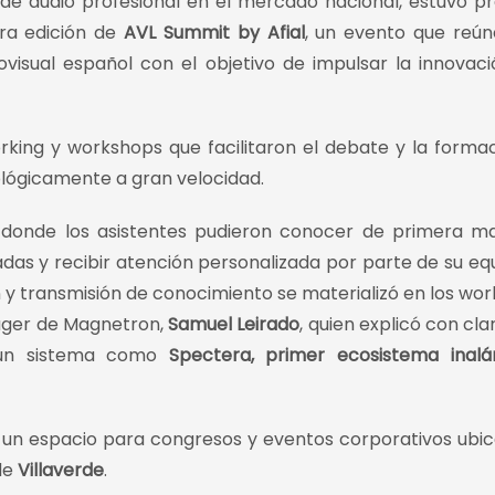
s de audio profesional en el mercado nacional, estuvo p
era edición de
AVL Summit by Afial
, un evento que reún
isual español con el objetivo de impulsar la innovaci
orking y workshops que facilitaron el debate y la forma
ológicamente a gran velocidad.
donde los asistentes pudieron conocer de primera m
as y recibir atención personalizada por parte de su eq
n y transmisión de conocimiento se materializó en los wo
ager de Magnetron,
Samuel Leirado
, quien explicó con cla
e un sistema como
Spectera, primer ecosistema inalá
, un espacio para congresos y eventos corporativos ubi
 de
Villaverde
.