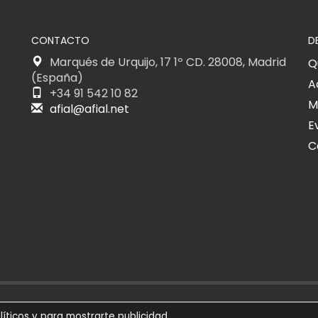
CONTACTO
D
Marqués de Urquijo, 17 1º CD. 28008, Madrid
Q
(España)
A
+34 91 542 10 82
M
afial@afial.net
E
C
026
SÍGUENOS
AVIS
líticos y para mostrarte publicidad