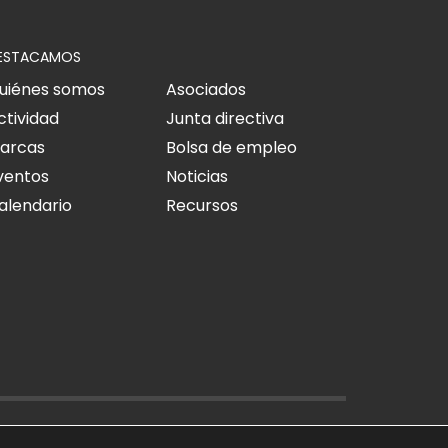
ESTACAMOS
uiénes somos
Asociados
ctividad
Junta directiva
arcas
Bolsa de empleo
ventos
Noticias
alendario
Recursos
O LEGAL
POLÍTICA DE PRIVACIDAD
POLÍTICA DE COOKIES