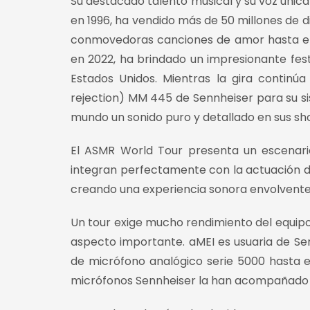
Su destacado talento musical y su voz única
en 1996, ha vendido más de 50 millones de di
conmovedoras canciones de amor hasta ené
en 2022, ha brindado un impresionante fest
Estados Unidos. Mientras la gira continú
rejection) MM 445 de Sennheiser para su si
mundo un sonido puro y detallado en sus sh
El ASMR World Tour presenta un escenario
integran perfectamente con la actuación de
creando una experiencia sonora envolvente 
Un tour exige mucho rendimiento del equipo 
aspecto importante. aMEI es usuaria de S
de micrófono analógico serie 5000 hasta el
micrófonos Sennheiser la han acompañado e