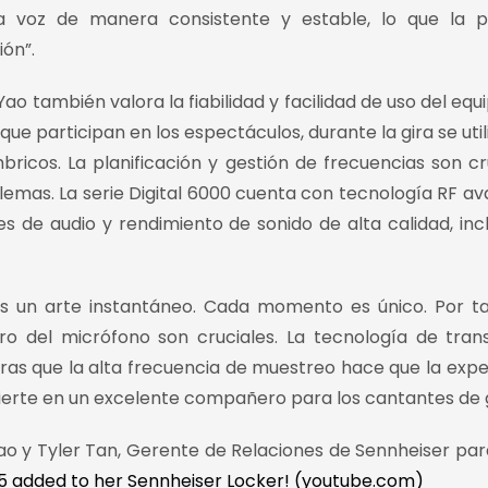
a voz de manera consistente y estable, lo que la p
ón”.
ao también valora la fiabilidad y facilidad de uso del equi
e participan en los espectáculos, durante la gira se util
mbricos. La planificación y gestión de frecuencias son cr
lemas. La serie Digital 6000 cuenta con tecnología RF a
es de audio y rendimiento de sonido de alta calidad, inc
es un arte instantáneo. Cada momento es único. Por ta
oro del micrófono son cruciales. La tecnología de tran
ntras que la alta frecuencia de muestreo hace que la expe
vierte en un excelente compañero para los cantantes de g
ao y Tyler Tan, Gerente de Relaciones de Sennheiser par
 added to her Sennheiser Locker! (youtube.com)