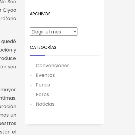
 No See
n Qiyao
ARCHIVOS
crófono
y quedó
CATEGORÍAS
oción y
produce
Convenciones
ión sea
Eventos
Ferias
a mayor
Foros
ntimas.
Noticias
uración
amos un
uestros
star el