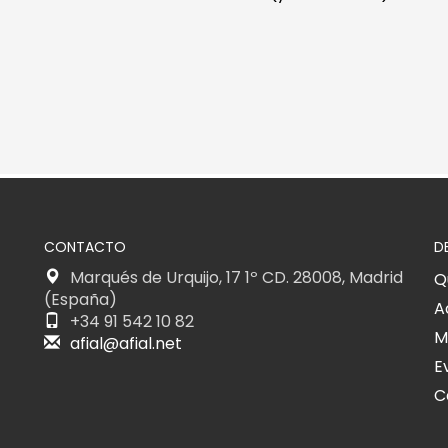
CONTACTO
D
Marqués de Urquijo, 17 1º CD. 28008, Madrid
Q
(España)
A
+34 91 542 10 82
M
afial@afial.net
E
C