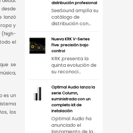
u debut
distribución profesional
, desde
SeeSound amplía su
e lanzó
catálogo de
distribución con...
uropa y
 (high-
Nueva KRK V-Series
todo el
Five: precisión bajo
control
KRK presenta la
 que se
quinta evolución de
su reconoci...
música,
Optimal Audio lanza la
serie Column,
o es un
suministrada con un
sistema
completo kit de
instalación
os, los
Optimal Audio ha
anunciado el
lanzamiento de la...