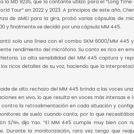
a la MD 9235, que la cantante utilizó para el “Long Time
ld Tour” en 2022 y 2023. A principios de este año, Che
anza de aMEI para la gira, probó varias cápsulas de mi
000 y finalmente se decidió por una cápsula MM 445.
 cantó solo una línea con el combo SKM 6000/MM 445 
ente rendimiento del micrófono. Su canto es rico en em
historia. La alta sensibilidad del MM 445 captura y re
s ricos detalles de su voz, haciendo que la interpretac
oide de alto rechazo del MM 445 brinda a las voces un
ciones en vivo, lo que resulta en voces más intensas e í
contra la retroalimentación en cada situación y config
monitores de suelo cuando canta, por lo que necesitáb
ón S/N», dijo Yao. “El MM 445 cumple muy bien con n
te. Durante la monitorización, rara vez tengo que reaju