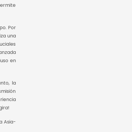
ermite
po. Por
iza una
uciales
vanzada
luso en
nto, la
smisión
riencia
ira!
a Asia-