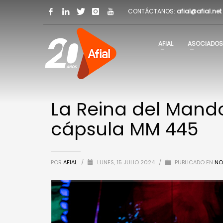
CONTÁCTANOS:
afial@afial.net
AFIAL
ASOCIADOS
La Reina del Mand
cápsula MM 445
POR
AFIAL
/
LUNES, 15 JULIO 2024
/
PUBLICADO EN
NO