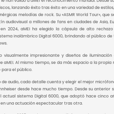
 le han valido a aMEI el reconocimiento mundial. Desde s
scos, lanzando éxito tras éxito en una variedad de estilos
rgicas melodías de rock. Su «ASMR World Tour», que s
ín audiovisual a millones de fans en ciudades de Asia, E
a en 2024, aMEI ha elegido la cápsula de alto rechazo
stema inalámbrico Digital 6000, brindando al público de 
ows.
 visualmente impresionante y diseños de iluminación
 aMEI. Al mismo tiempo, se da más espacio a la propia 
para el público.
de audio, cada detalle cuenta y elegir el mejor micrófon
ennheiser desde hace mucho tiempo. Desde su anterior 
 actual sistema Digital 6000, que adoptó hace cinco añ
n una actuación espectacular tras otra.