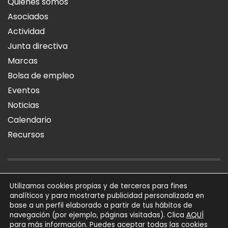
Quiénes somos
Asociados
Actividad
Junta directiva
Marcas
Bolsa de empleo
Eventos
Noticias
Calendario
Recursos
AVISO LEGAL
POLÍTICA DE PRIVACIDAD
POLÍTICA DE COOKIES
Utilizamos cookies propias y de terceros para fines
analíticos y para mostrarte publicidad personalizada en
SÍGUENOS
base a un perfil elaborado a partir de tus hábitos de
AQUÍ
navegación (por ejemplo, páginas visitadas). Clica
para más información. Puedes aceptar todas las cookies
AFIAL Asociación © 2026