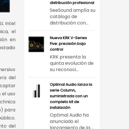
distribución profesional
SeeSound amplía su
catálogo de
distribución con...
L Intel
ca, el
Nueva KRK V-Series
ión en
Five: precisión bajo
estadio
control
KRK presenta la
quinta evolución de
mersivo
su reconoci...
era del
Optimal Audio lanza la
 captar
serie Column,
 el uso
suministrada con un
echnica
completo kit de
instalación
o) para
Optimal Audio ha
úblico.
anunciado el
nto del
lanzamiento de la...