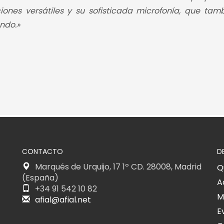
ones versátiles y su sofisticada microfonía, que tam
undo.»
CONTACTO
D
Marqués de Urquijo, 17 1º CD. 28008, Madrid
Q
(España)
A
+34 91 542 10 82
M
afial@afial.net
E