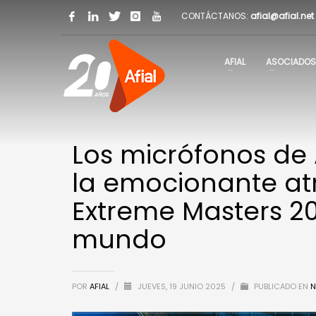
CONTÁCTANOS:
afial@afial.net
AFIAL
ASOCIADOS
Los micrófonos de
la emocionante atm
Extreme Masters 20
mundo
POR
AFIAL
/
JUEVES, 19 JUNIO 2025
/
PUBLICADO EN
N