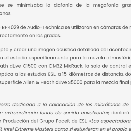
ue se minimizaba la diafonía de la megafonía grac
onos.
o BP4029 de Audio-Technica se utilizaron en cámaras de
irectamente en las gradas.
pto y crear una imagen acústica detallada del aconteci
en el estadio específicamente para la mezcla atmosféri
eath dLive C1500 con DM32 MixRack, la sala de control e
ptica a los estudios ESL, a 15 kilómetros de distancia, d
uperficie Allen & Heath dLive S5000 para la mezcla final 
fuerzo dedicado a la colocación de los micrófonos de
n extraordinario fondo de sonido envolvente»,
declaró 
 Producción del Grupo Faceit de ESL. «
Los espectadore
SL Intel Extreme Masters como si estuvieran en el propio e