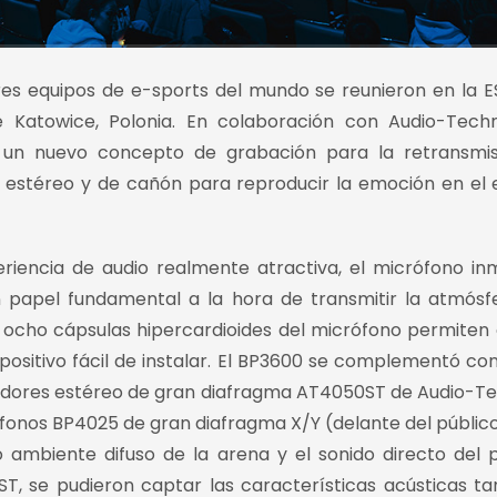
res equipos de e-sports del mundo se reunieron en la ES
Katowice, Polonia. En colaboración con Audio-Techni
ó un nuevo concepto de grabación para la retransmis
 estéreo y de cañón para reproducir la emoción en el 
riencia de audio realmente atractiva, el micrófono in
apel fundamental a la hora de transmitir la atmósf
las ocho cápsulas hipercardioides del micrófono permiten
spositivo fácil de instalar. El BP3600 se complementó con
adores estéreo de gran diafragma AT4050ST de Audio-T
fonos BP4025 de gran diafragma X/Y (delante del públic
 ambiente difuso de la arena y el sonido directo del p
T, se pudieron captar las características acústicas ta