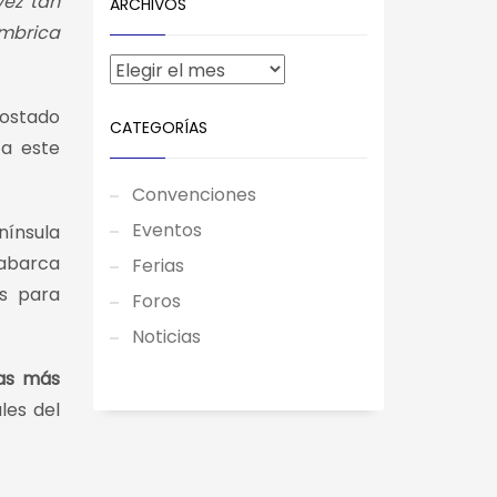
vez tan
ARCHIVOS
ámbrica
ostado
CATEGORÍAS
 a este
Convenciones
Eventos
nínsula
 abarca
Ferias
es para
Foros
Noticias
cas más
les del