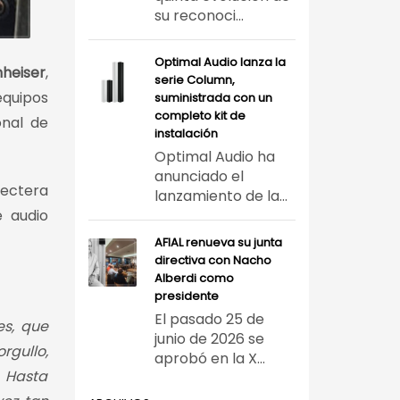
su reconoci...
Optimal Audio lanza la
heiser
,
serie Column,
equipos
suministrada con un
completo kit de
onal de
instalación
Optimal Audio ha
anunciado el
pectera
lanzamiento de la...
e audio
AFIAL renueva su junta
directiva con Nacho
Alberdi como
presidente
El pasado 25 de
es, que
junio de 2026 se
rgullo,
aprobó en la X...
. Hasta