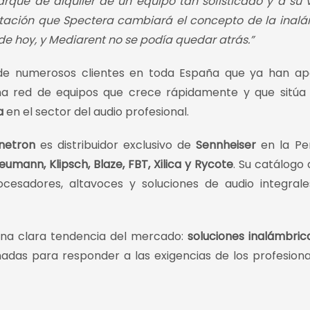
ue de alquiler de un equipo tan sofisticado y a su 
ntación que Spectera cambiará el concepto de la inal
de hoy, y Mediarent no se podía quedar atrás.”
 de numerosos clientes en toda España que ya han ap
una red de equipos que crece rápidamente y que sitúa
a
en el sector del audio profesional.
netron
es distribuidor exclusivo de
Sennheiser
en la Pe
eumann, Klipsch, Blaze, FBT, Xilica y Rycote
. Su catálogo
cesadores, altavoces y soluciones de audio integral
una clara tendencia del mercado:
soluciones inalámbri
eñadas para responder a las exigencias de los profesiona