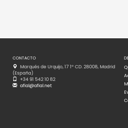
CONTACTO
D
Marqués de Urquijo, 17 1º CD. 28008, Madrid
Q
(España)
A
+34 91 542 10 82
M
afial@afial.net
E
C