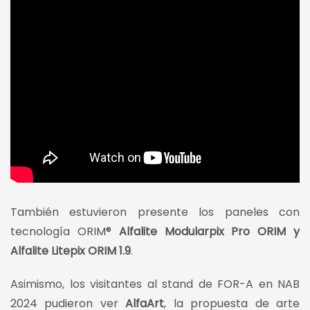
También estuvieron presente los paneles con
tecnología ORIM®
Alfalite Modularpix Pro ORIM y
Alfalite Litepix ORIM 1.9
.
Asimismo, los visitantes al stand de FOR-A en NAB
2024 pudieron ver
AlfaArt
, la propuesta de arte