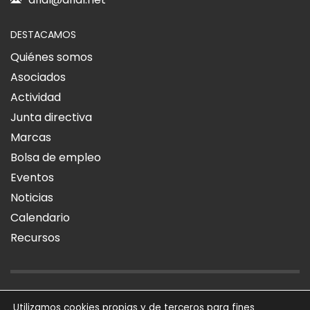
DESTACAMOS
Quiénes somos
Asociados
Actividad
Junta directiva
Marcas
Bolsa de empleo
Eventos
Noticias
Calendario
Recursos
AVISO LEGAL
POLÍTICA DE PRIVACIDAD
POLÍTICA DE COOKIES
Utilizamos cookies propias y de terceros para fines