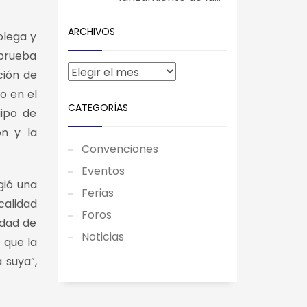
ARCHIVOS
olega y
 prueba
ción de
o en el
CATEGORÍAS
uipo de
ón y la
Convenciones
Eventos
gió una
Ferias
calidad
Foros
idad de
Noticias
 que la
 suya”,