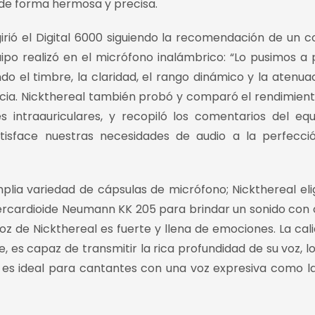
 de forma hermosa y precisa.
irió el Digital 6000 siguiendo la recomendación de un c
ipo realizó en el micrófono inalámbrico: “Lo pusimos a
do el timbre, la claridad, el rango dinámico y la atenua
cia. Nickthereal también probó y comparó el rendimient
s intraauriculares, y recopiló los comentarios del eq
tisface nuestras necesidades de audio a la perfecci
mplia variedad de cápsulas de micrófono; Nickthereal eli
rcardioide Neumann KK 205 para brindar un sonido con 
voz de Nickthereal es fuerte y llena de emociones. La cal
, es capaz de transmitir la rica profundidad de su voz, lo
 es ideal para cantantes con una voz expresiva como la