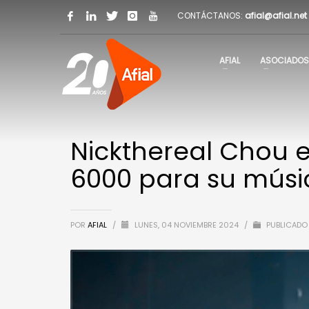
CONTÁCTANOS:
afial@afial.net
AFIAL
ASOCIADOS
Nickthereal Chou e
6000 para su músi
POR
AFIAL
/
LUNES, 04 NOVIEMBRE 2024
/
PUBLICADO