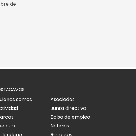
mbre de
ESTACAMOS
uiénes somos
Asociados
ctividad
Junta directiva
arcas
Bolsa de empleo
ventos
Noticias
alendario
Recursos