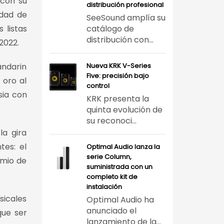
 con su
distribución profesional
edad de
SeeSound amplía su
 listas
catálogo de
distribución con...
2022.
andarin
Nueva KRK V-Series
Five: precisión bajo
 oro al
control
sia con
KRK presenta la
quinta evolución de
su reconoci...
la gira
tes: el
Optimal Audio lanza la
serie Column,
emio de
suministrada con un
completo kit de
instalación
sicales
Optimal Audio ha
anunciado el
que ser
lanzamiento de la...