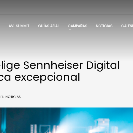
AVL SUMMIT
GUÍAS AFIAL
CAMPAÑAS
NOTICIAS
CALEN
lige Sennheiser Digital
ca excepcional
 EN
NOTICIAS