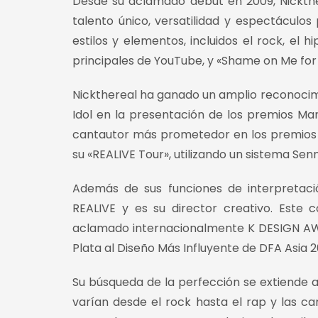
Desde su aclamado debut en 2009, Nickthe
talento único, versatilidad y espectáculo
estilos y elementos, incluidos el rock, el 
principales de YouTube, y «Shame on Me for 
Nickthereal ha ganado un amplio reconoci
Idol en la presentación de los premios Ma
cantautor más prometedor en los premios H
su «REALIVE Tour», utilizando un sistema Senn
Además de sus funciones de interpretaci
REALIVE y es su director creativo. Este
aclamado internacionalmente K DESIGN AWA
Plata al Diseño Más Influyente de DFA Asia 2
Su búsqueda de la perfección se extiende a
varían desde el rock hasta el rap y las ca