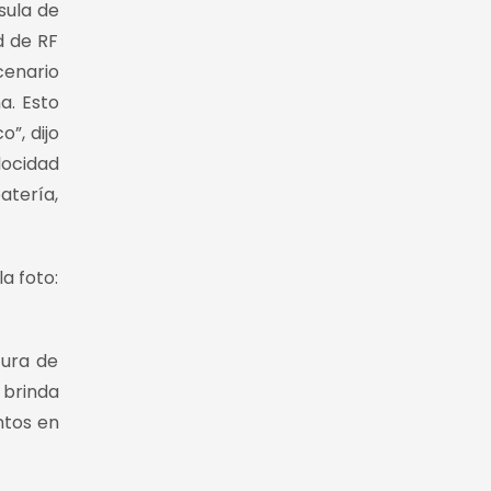
sula de
d de RF
cenario
a. Esto
”, dijo
locidad
atería,
a foto:
tura de
 brinda
ntos en