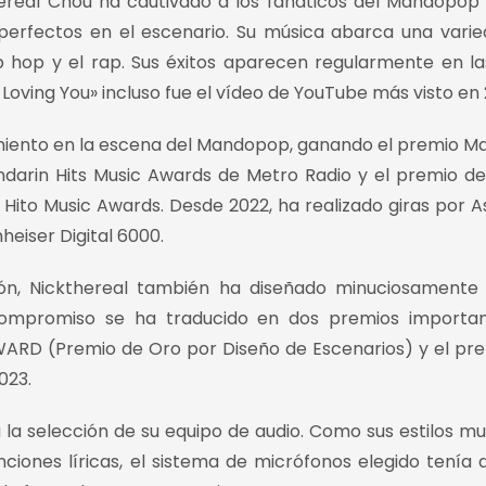
real Chou ha cautivado a los fanáticos del Mandopop
s perfectos en el escenario. Su música abarca una vari
hip hop y el rap. Sus éxitos aparecen regularmente en las
Loving You» incluso fue el vídeo de YouTube más visto en 
miento en la escena del Mandopop, ganando el premio M
ndarin Hits Music Awards de Metro Radio y el premio de
ito Music Awards. Desde 2022, ha realizado giras por A
heiser Digital 6000.
ón, Nickthereal también ha diseñado minuciosamente 
 compromiso se ha traducido en dos premios importan
RD (Premio de Oro por Diseño de Escenarios) y el pr
023.
 la selección de su equipo de audio. Como sus estilos mu
nciones líricas, el sistema de micrófonos elegido tenía 