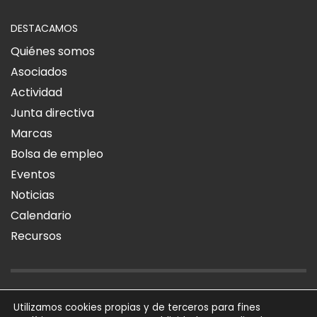
DESTACAMOS
Quiénes somos
Asociados
Actividad
Junta directiva
Marcas
Bolsa de empleo
Eventos
Noticias
Calendario
Recursos
AVISO LEGAL
POLÍTICA DE PRIVACIDAD
POLÍTICA DE COOKIES
Utilizamos cookies propias y de terceros para fines