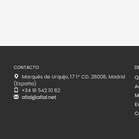
CONTACTO
D
Marqués de Urquijo, 17 1º CD. 28008, Madrid
Q
(España)
A
+34 91 542 10 82
M
afial@afial.net
E
C