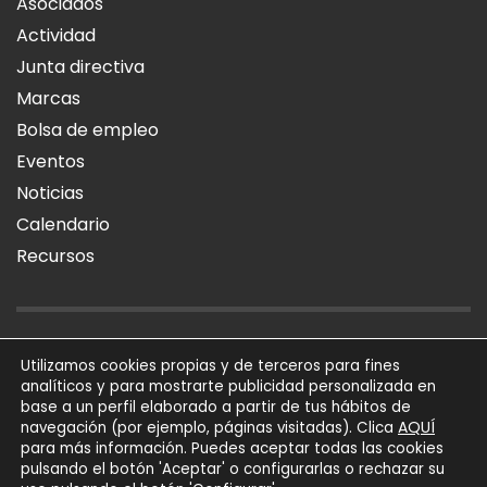
Asociados
Actividad
Junta directiva
Marcas
Bolsa de empleo
Eventos
Noticias
Calendario
Recursos
AVISO LEGAL
POLÍTICA DE PRIVACIDAD
POLÍTICA DE COOKIES
Utilizamos cookies propias y de terceros para fines
analíticos y para mostrarte publicidad personalizada en
SÍGUENOS
base a un perfil elaborado a partir de tus hábitos de
AQUÍ
navegación (por ejemplo, páginas visitadas). Clica
para más información. Puedes aceptar todas las cookies
AFIAL Asociación © 2026
pulsando el botón 'Aceptar' o configurarlas o rechazar su
Todos los derechos