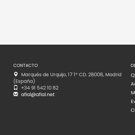
CONTACTO
D
Marqués de Urquijo, 17 1º CD. 28008, Madrid
Q
(España)
A
+34 91 542 10 82
M
afial@afial.net
E
C