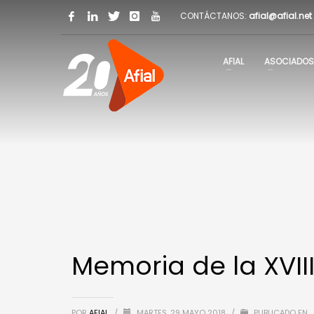
CONTÁCTANOS:
afial@afial.net
AFIAL
ASOCIADOS
Memoria de la XVII
POR
AFIAL
/
MARTES, 29 MAYO 2018
/
PUBLICADO EN