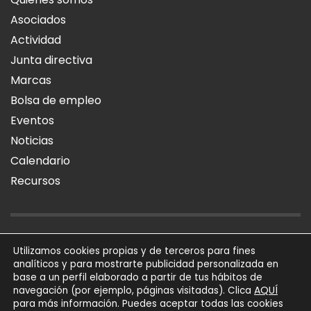
Asociados
Actividad
Junta directiva
Marcas
Bolsa de empleo
Eventos
Noticias
Calendario
Recursos
AVISO LEGAL
POLÍTICA DE PRIVACIDAD
POLÍTICA DE COOKIES
Utilizamos cookies propias y de terceros para fines
analíticos y para mostrarte publicidad personalizada en
SÍGUENOS
base a un perfil elaborado a partir de tus hábitos de
AQUÍ
navegación (por ejemplo, páginas visitadas). Clica
para más información. Puedes aceptar todas las cookies
AFIAL Asociación © 2026