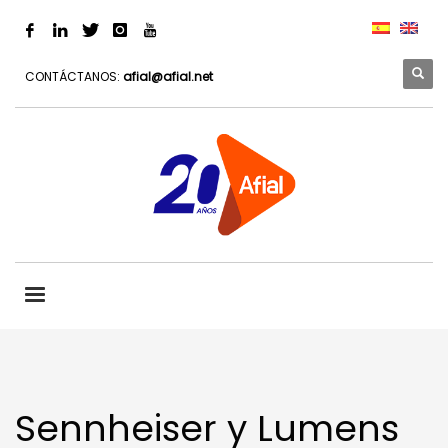
CONTÁCTANOS:
afial@afial.net
Sennheiser y Lumens