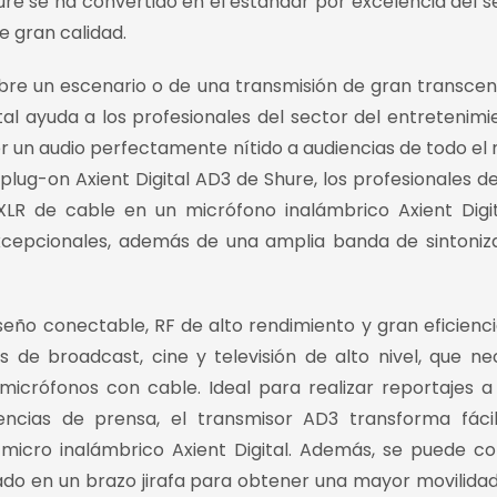
hure se ha convertido en el estándar por excelencia del s
e gran calidad.
obre un escenario o de una transmisión de gran transce
al ayuda a los profesionales del sector del entretenimie
er un audio perfectamente nítido a audiencias de todo el
plug-on Axient Digital AD3 de Shure, los profesionales de
LR de cable en un micrófono inalámbrico Axient Digi
xcepcionales, además de una amplia banda de sintoniz
seño conectable, RF de alto rendimiento y gran eficienci
 de broadcast, cine y televisión de alto nivel, que ne
 micrófonos con cable. Ideal para realizar reportajes a
encias de prensa, el transmisor AD3 transforma fác
icro inalámbrico Axient Digital. Además, se puede c
o en un brazo jirafa para obtener una mayor movilidad