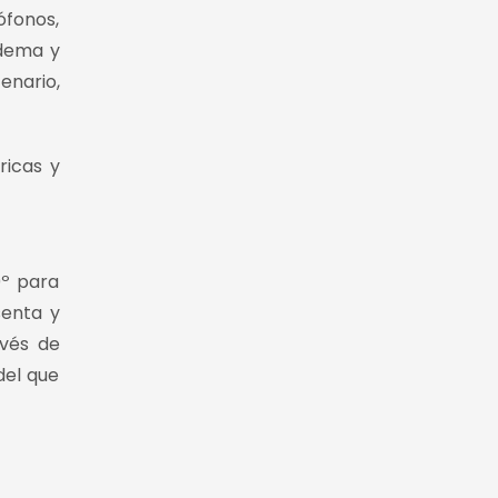
ófonos,
adema y
enario,
ricas y
0º para
senta y
avés de
del que