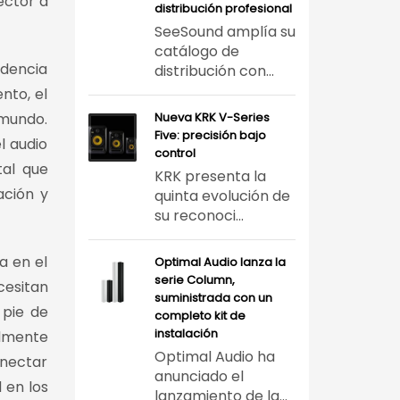
ector a
distribución profesional
SeeSound amplía su
catálogo de
ndencia
distribución con...
nto, el
 mundo.
Nueva KRK V-Series
Five: precisión bajo
l audio
control
tal que
KRK presenta la
ación y
quinta evolución de
su reconoci...
a en el
Optimal Audio lanza la
serie Column,
cesitan
suministrada con un
 pie de
completo kit de
instalación
ilmente
Optimal Audio ha
onectar
anunciado el
 en los
lanzamiento de la...