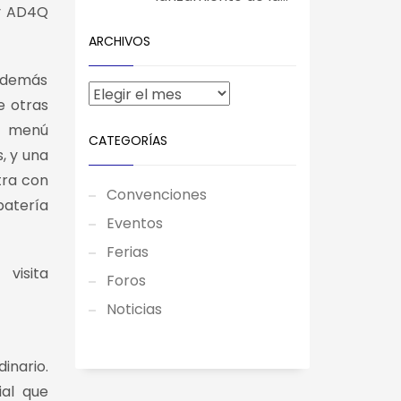
 y AD4Q
ARCHIVOS
 además
e otras
un menú
CATEGORÍAS
s, y una
tra con
Convenciones
batería
Eventos
Ferias
visita
Foros
Noticias
inario.
al que