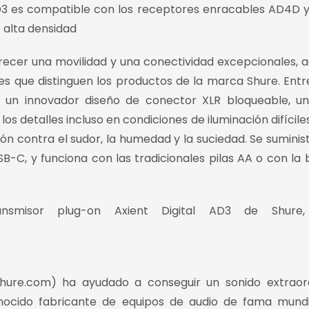
r AD3 es compatible con los receptores enracables AD4D
e alta densidad
frecer una movilidad y una conectividad excepcionales,
ales que distinguen los productos de la marca Shure. Entr
ye un innovador diseño de conector XLR bloqueable, 
los detalles incluso en condiciones de iluminación difícile
n contra el sudor, la humedad y la suciedad. Se suminis
SB-C, y funciona con las tradicionales pilas AA o con la 
smisor plug-on Axient Digital AD3 de Shure, 
shure.com) ha ayudado a conseguir un sonido extraord
nocido fabricante de equipos de audio de fama mundi