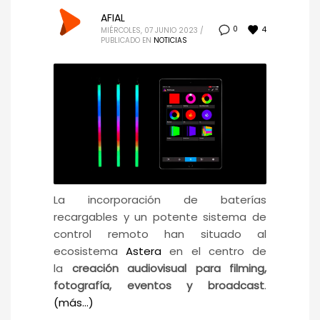
AFIAL
4
0
MIÉRCOLES, 07 JUNIO 2023
/
PUBLICADO EN
NOTICIAS
La incorporación de baterías
recargables y un potente sistema de
control remoto han situado al
ecosistema
Astera
en el centro de
la
creación audiovisual para filming,
fotografía, eventos y broadcast
.
(más…)