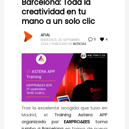
Barcelona: Toda la
creatividad en tu
mano a un solo clic
AFIAL
4
0
MIÉRCOLES, 20 SEPTIEMBRE
2023
/
PUBLICADO EN
NOTICIAS
Tras la excelente acogida que tuvo en
Madrid, el
Training Astera APP
organizado por
EARPRO&EES
toma
rumbo a Barcelona
en forma de nueva