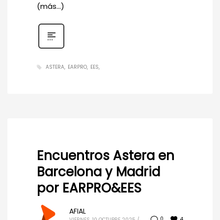
(más…)
ASTERA
EARPRO
EES
Encuentros Astera en
Barcelona y Madrid
por EARPRO&EES
AFIAL
4
0
VIERNES, 10 OCTUBRE 2025
/