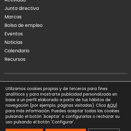
Junta directiva
Marcas
Bolsa de empleo
Eventos
Noticias
Calendario
Recursos
AVISO LEGAL
POLÍTICA DE PRIVACIDAD
POLÍTICA DE COOKIES
Utilizamos cookies propias y de terceros para fines
analíticos y para mostrarte publicidad personalizada en
SÍGUENOS
base a un perfil elaborado a partir de tus hábitos de
AQUÍ
navegación (por ejemplo, páginas visitadas). Clica
para más información. Puedes aceptar todas las cookies
AFIAL Asociación © 2026
pulsando el botón 'Aceptar' o configurarlas o rechazar su
Todos los derechos
uso pulsando el botón 'Configurar'.
reservados