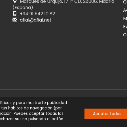
Marqués de Urquijo, 17 1º CD. 28008, Madrid
Q
(España)
A
+34 91 542 10 82
M
afial@afial.net
E
C
026
SÍGUENOS
AVIS
líticos y para mostrarte publicidad
eservados
e tus hábitos de navegación (por
Aceptar todas
Comunicación
ación. Puedes aceptar todas las
rechazar su uso pulsando el botón