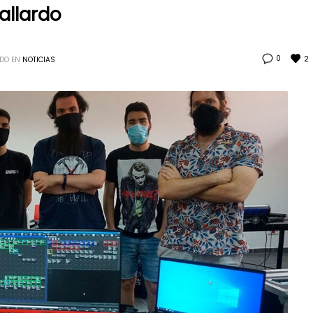
allardo
2
0
DO EN
NOTICIAS