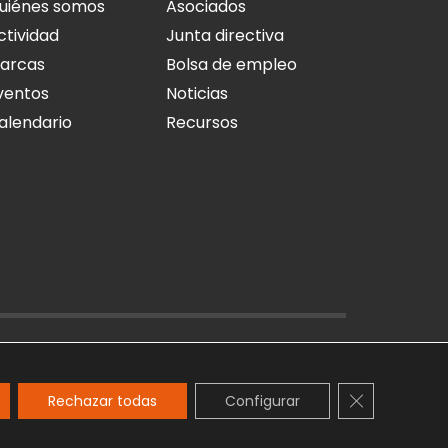
uiénes somos
Asociados
ctividad
Junta directiva
arcas
Bolsa de empleo
ventos
Noticias
alendario
Recursos
O LEGAL
POLÍTICA DE PRIVACIDAD
POLÍTICA DE COOKIES
Cerrar el ba
Rechazar todas
Configurar