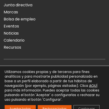
Junta directiva
Marcas
Bolsa de empleo
Eventos
Noticias
Calendario
Recursos
AVISO LEGAL
POLÍTICA DE PRIVACIDAD
POLÍTICA DE COOKIES
Utilizamos cookies propias y de terceros para fines
analíticos y para mostrarte publicidad personalizada en
SÍGUENOS
base a un perfil elaborado a partir de tus hábitos de
AQUÍ
navegación (por ejemplo, páginas visitadas). Clica
para más información. Puedes aceptar todas las cookies
AFIAL Asociación © 2026
pulsando el botón 'Aceptar' o configurarlas o rechazar su
Todos los derechos
uso pulsando el botón 'Configurar'.
reservados
Powered by
Trígono
Aceptar todas
Rechazar todas
Configurar