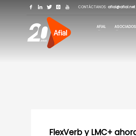
CONTÁCTANOS:
afial@afial.net
AFIAL
ASOCIADOS
FlexVerb y LMC+ ahora