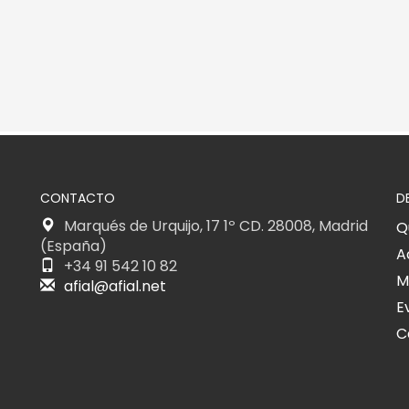
CONTACTO
D
Marqués de Urquijo, 17 1º CD. 28008, Madrid
Q
(España)
A
+34 91 542 10 82
M
afial@afial.net
E
C