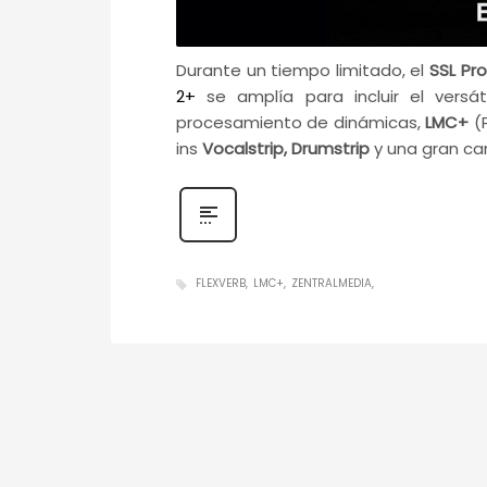
Durante un tiempo limitado, el
SSL Pr
2+
se amplía para incluir el versá
procesamiento de dinámicas,
LMC+
(P
ins
Vocalstrip, Drumstrip
y una gran can
FLEXVERB
LMC+
ZENTRALMEDIA