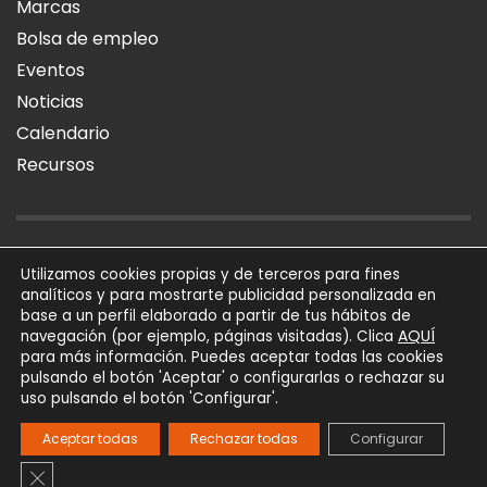
Marcas
Bolsa de empleo
Eventos
Noticias
Calendario
Recursos
AVISO LEGAL
POLÍTICA DE PRIVACIDAD
POLÍTICA DE COOKIES
Utilizamos cookies propias y de terceros para fines
analíticos y para mostrarte publicidad personalizada en
SÍGUENOS
base a un perfil elaborado a partir de tus hábitos de
AQUÍ
navegación (por ejemplo, páginas visitadas). Clica
para más información. Puedes aceptar todas las cookies
AFIAL Asociación © 2026
pulsando el botón 'Aceptar' o configurarlas o rechazar su
Todos los derechos
uso pulsando el botón 'Configurar'.
reservados
Powered by
Trígono
Aceptar todas
Rechazar todas
Configurar
Comunicación
Cerrar el banner de cookies RGPD