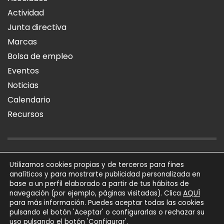
Actividad
Junta directiva
Marcas
Bolsa de empleo
Eventos
Noticias
Calendario
Recursos
AVISO LEGAL
POLÍTICA DE PRIVACIDAD
POLÍTICA DE COOKIES
Utilizamos cookies propias y de terceros para fines
analíticos y para mostrarte publicidad personalizada en
SÍGUENOS
base a un perfil elaborado a partir de tus hábitos de
AQUÍ
navegación (por ejemplo, páginas visitadas). Clica
para más información. Puedes aceptar todas las cookies
AFIAL Asociación © 2026
pulsando el botón 'Aceptar' o configurarlas o rechazar su
Todos los derechos
uso pulsando el botón 'Configurar'.