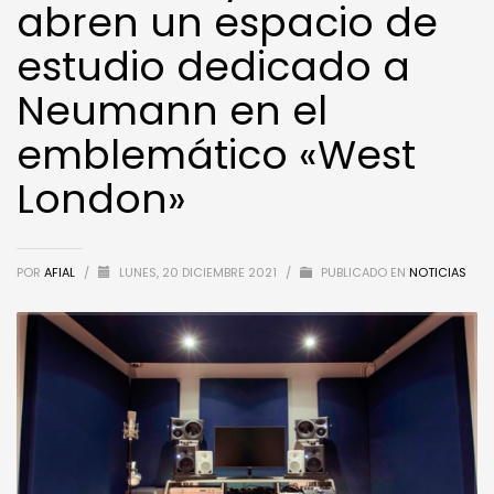
abren un espacio de
estudio dedicado a
Neumann en el
emblemático «West
London»
POR
AFIAL
/
LUNES, 20 DICIEMBRE 2021
/
PUBLICADO EN
NOTICIAS