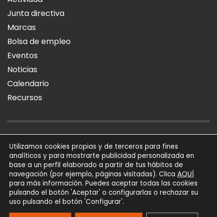
Junta directiva
Marcas
Bolsa de empleo
Eventos
Noticias
Calendario
Recursos
AVISO LEGAL
POLÍTICA DE PRIVACIDAD
POLÍTICA DE COOKIES
Utilizamos cookies propias y de terceros para fines
analíticos y para mostrarte publicidad personalizada en
SÍGUENOS
base a un perfil elaborado a partir de tus hábitos de
AQUÍ
navegación (por ejemplo, páginas visitadas). Clica
para más información. Puedes aceptar todas las cookies
AFIAL Asociación © 2026
pulsando el botón 'Aceptar' o configurarlas o rechazar su
Todos los derechos
uso pulsando el botón 'Configurar'.
reservados