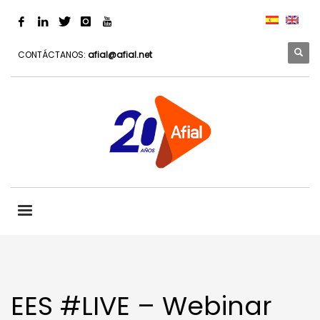
CONTÁCTANOS:
afial@afial.net
EES #LIVE – Webinar