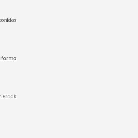
sonidos
e forma
niFreak