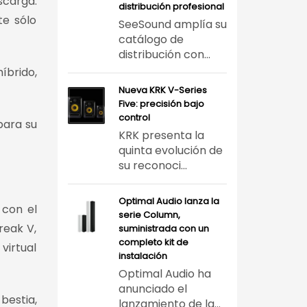
scarga.
distribución profesional
te sólo
SeeSound amplía su
catálogo de
distribución con...
brido,
Nueva KRK V-Series
Five: precisión bajo
control
para su
KRK presenta la
quinta evolución de
su reconoci...
Optimal Audio lanza la
 con el
serie Column,
reak V,
suministrada con un
completo kit de
virtual
instalación
Optimal Audio ha
anunciado el
bestia,
lanzamiento de la...