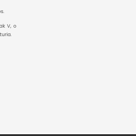
s.
ak V, o
uria.