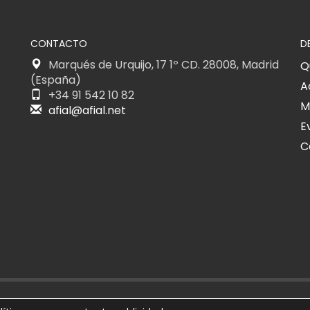
CONTACTO
D
Marqués de Urquijo, 17 1º CD. 28008, Madrid
Q
(España)
A
+34 91 542 10 82
M
afial@afial.net
E
C
026