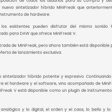
sposición de todos los usuarios para su compra y de
 nuevo sintetizador híbrido MiniFreak que anteriormen
 instrumento de hardware.
los existentes pueden disfrutar del mismo sonido hí
mizado para DAW que ofrece MiniFreak V.
strada de MiniFreak, pero ahora también está disponible 
erta de lanzamiento exclusiva.
do sintetizador híbrido potente y expresivo. Continuando
e el hardware y el software, vino acompañado de MiniF
iFreak V está disponible como un plugin de instrumento 
nalógico y lo digital, el orden y el caos, lo bello y lo 