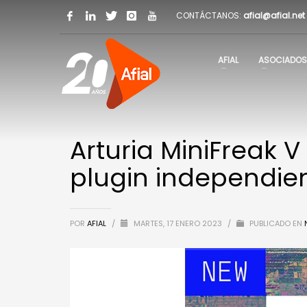
CONTÁCTANOS:
afial@afial.net
AFIAL
ASOCIADOS
Arturia MiniFreak 
plugin independie
POR
AFIAL
/
MARTES, 17 ENERO 2023
/
PUBLICADO EN