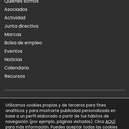
Quiénes somos
Asociados
Actividad
Junta directiva
Marcas
Bolsa de empleo
Eventos
Noticias
Calendario
Recursos
AVISO LEGAL
POLÍTICA DE PRIVACIDAD
POLÍTICA DE COOKIES
Utilizamos cookies propias y de terceros para fines
analíticos y para mostrarte publicidad personalizada en
SÍGUENOS
base a un perfil elaborado a partir de tus hábitos de
AQUÍ
navegación (por ejemplo, páginas visitadas). Clica
para más información. Puedes aceptar todas las cookies
AFIAL Asociación © 2026