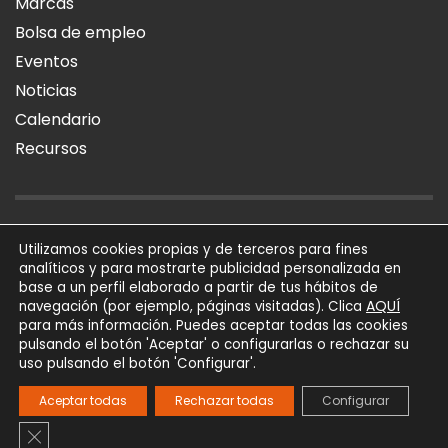
Marcas
Bolsa de empleo
Eventos
Noticias
Calendario
Recursos
AVISO LEGAL
POLÍTICA DE PRIVACIDAD
POLÍTICA DE COOKIES
Utilizamos cookies propias y de terceros para fines
analíticos y para mostrarte publicidad personalizada en
SÍGUENOS
base a un perfil elaborado a partir de tus hábitos de
AQUÍ
navegación (por ejemplo, páginas visitadas). Clica
para más información. Puedes aceptar todas las cookies
AFIAL Asociación © 2026
pulsando el botón 'Aceptar' o configurarlas o rechazar su
Todos los derechos
uso pulsando el botón 'Configurar'.
reservados
Powered by
Trígono
Aceptar todas
Rechazar todas
Configurar
Comunicación
Cerrar el banner de cookies RGPD