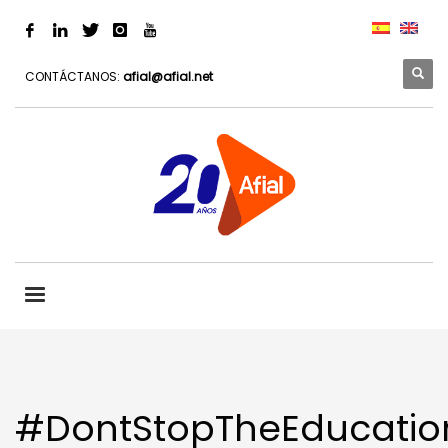
CONTÁCTANOS:
afial@afial.net
#DontStopTheEducatio