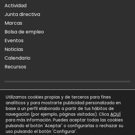
Actividad
Junta directiva
Marcas
Bolsa de empleo
Eventos
Noticias
Calendario
Recursos
AVISO LEGAL
POLÍTICA DE PRIVACIDAD
POLÍTICA DE COOKIES
Utilizamos cookies propias y de terceros para fines
analíticos y para mostrarte publicidad personalizada en
SÍGUENOS
base a un perfil elaborado a partir de tus hábitos de
AQUÍ
navegación (por ejemplo, páginas visitadas). Clica
para más información. Puedes aceptar todas las cookies
AFIAL Asociación © 2026
pulsando el botón 'Aceptar' o configurarlas o rechazar su
Todos los derechos
uso pulsando el botón 'Configurar'.
reservados