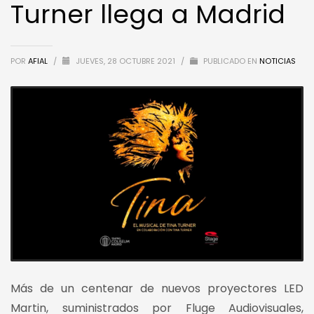
Turner llega a Madrid
POR
AFIAL
/
JUEVES, 28 OCTUBRE 2021
/
PUBLICADO EN
NOTICIAS
Más de un centenar de nuevos proyectores LED
Martin, suministrados por Fluge Audiovisuales,