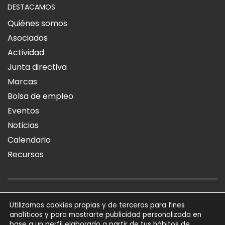
DESTACAMOS
Quiénes somos
Asociados
Actividad
Junta directiva
Marcas
Bolsa de empleo
Eventos
Noticias
Calendario
Recursos
AVISO LEGAL
POLÍTICA DE PRIVACIDAD
POLÍTICA DE COOKIES
Utilizamos cookies propias y de terceros para fines
analíticos y para mostrarte publicidad personalizada en
SÍGUENOS
base a un perfil elaborado a partir de tus hábitos de