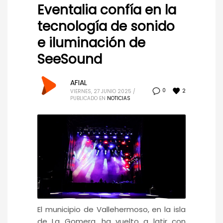
Eventalia confía en la
tecnología de sonido
e iluminación de
SeeSound
AFIAL
2
0
VIERNES, 27 JUNIO 2025
/
PUBLICADO EN
NOTICIAS
El municipio de Vallehermoso, en la isla
de La Gomera, ha vuelto a latir con