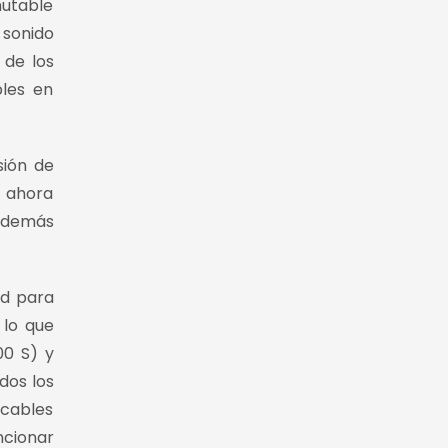
mutable
 sonido
 de los
bles en
sión de
s ahora
 además
d para
 lo que
00 S) y
dos los
 cables
ncionar