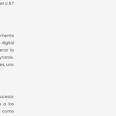
el U 87
tamente
digital
erar la
yramix.
es, uno
sucesor
e a los
as como