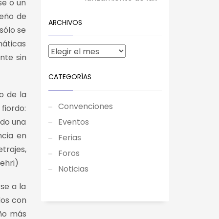
se o un
seño de
ARCHIVOS
sólo se
máticas
nte sin
CATEGORÍAS
o de la
Convenciones
fiordo:
ndo una
Eventos
ncia en
Ferias
rajes,
Foros
ehri)
Noticias
se a la
dos con
eño más