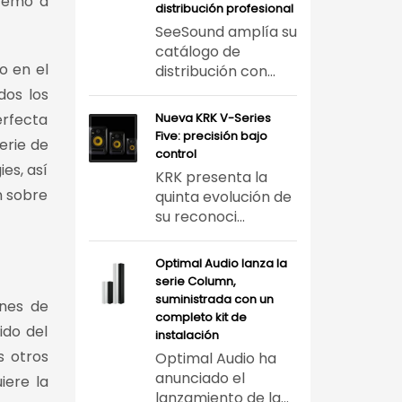
tremo a
distribución profesional
SeeSound amplía su
catálogo de
o en el
distribución con...
dos los
erfecta
Nueva KRK V-Series
Five: precisión bajo
erie de
control
es, así
KRK presenta la
n sobre
quinta evolución de
su reconoci...
Optimal Audio lanza la
serie Column,
suministrada con un
nes de
completo kit de
ido del
instalación
s otros
Optimal Audio ha
anunciado el
iere la
lanzamiento de la...