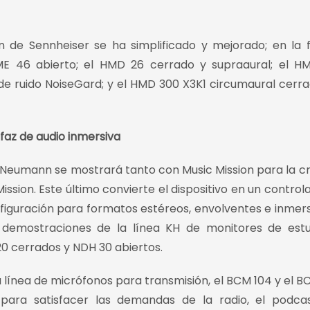
n de Sennheiser se ha simplificado y mejorado; en la 
ME 46 abierto; el HMD 26 cerrado y supraaural; el 
de ruido NoiseGard; y el HMD 300 X3K1 circumaural cerr
faz de audio inmersiva
e Neumann se mostrará tanto con Music Mission para la c
sion. Este último convierte el dispositivo en un control
nfiguración para formatos estéreos, envolventes e inmersi
r demostraciones de la línea KH de monitores de est
0 cerrados y NDH 30 abiertos.
ínea de micrófonos para transmisión, el BCM 104 y el B
para satisfacer las demandas de la radio, el podca