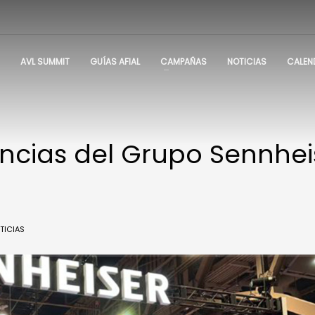
AVL SUMMIT
GUÍAS AFIAL
CAMPAÑAS
NOTICIAS
CALEN
encias del Grupo Sennhei
TICIAS