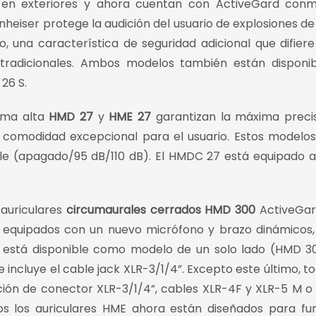
n en exteriores y ahora cuentan con ActiveGard con
heiser protege la audición del usuario de explosiones de
o, una característica de seguridad adicional que difiere
 tradicionales. Ambos modelos también están disponi
 26 S.
ma alta
HMD 27
y
HME 27
garantizan la máxima preci
a comodidad excepcional para el usuario. Estos modelo
e (apagado/95 dB/110 dB). El HMDC 27 está equipado
 auriculares
circumaurales cerrados HMD 300
ActiveGar
 equipados con un nuevo micrófono y brazo dinámicos,
 está disponible como modelo de un solo lado (HMD 3
cluye el cable jack XLR-3/1/4”. Excepto este último, to
ión de conector XLR-3/1/4”, cables XLR-4F y XLR-5 M o
os los auriculares HME ahora están diseñados para fu