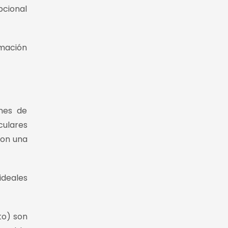
pcional
rmación
ones de
culares
con una
ideales
to) son