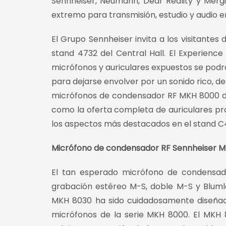
Sennheiser, Neumann, Dear Reality y Merg
extremo para transmisión, estudio y audio en
El Grupo Sennheiser invita a los visitantes
stand 4732 del Central Hall. El Experienc
micrófonos y auriculares expuestos se podr
para dejarse envolver por un sonido rico, d
micrófonos de condensador RF MKH 8000 de 
como la oferta completa de auriculares pr
los aspectos más destacados en el stand C
Micrófono de condensador RF Sennheiser MK
El tan esperado micrófono de condensa
grabación estéreo M-S, doble M-S y Blumlei
MKH 8030 ha sido cuidadosamente diseñad
micrófonos de la serie MKH 8000. El MKH 