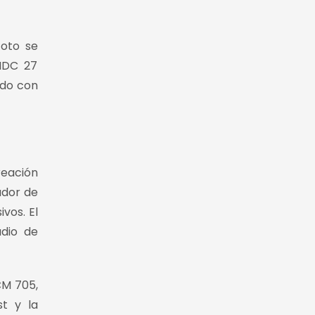
foto se
HMDC 27
ado con
reación
ador de
vos. El
udio de
CM 705,
st y la