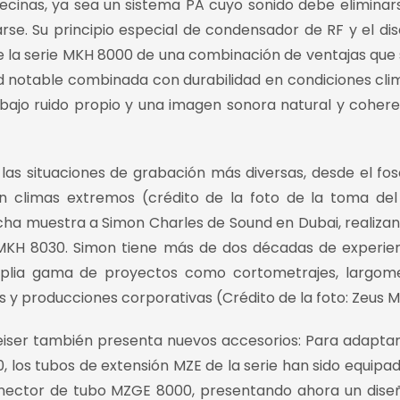
cinas, ya sea un sistema PA cuyo sonido debe eliminar
e. Su principio especial de condensador de RF y el di
e la serie MKH 8000 de una combinación de ventajas que 
ad notable combinada con durabilidad en condiciones cli
bajo ruido propio y una imagen sonora natural y cohere
as situaciones de grabación más diversas, desde el fos
climas extremos (crédito de la foto de la toma del 
cha muestra a Simon Charles de Sound en Dubai, realiza
 MKH 8030. Simon tiene más de dos décadas de experie
plia gama de proyectos como cortometrajes, largomet
s y producciones corporativas (Crédito de la foto: Zeus M
er también presenta nuevos accesorios: Para adaptar
, los tubos de extensión MZE de la serie han sido equipa
conector de tubo MZGE 8000, presentando ahora un dis