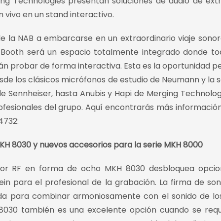
ing Technologies presentan soluciones de audio de ex
 vivo en un stand interactivo.
 de la NAB a embarcarse en un extraordinario viaje sonor
e Booth será un espacio totalmente integrado donde to
án probar de forma interactiva. Esta es la oportunidad p
esde los clásicos micrófonos de estudio de Neumann y la s
Sennheiser, hasta Anubis y Hapi de Merging Technologi
ofesionales del grupo. Aquí encontrarás más informació
4732:
H 8030 y nuevos accesorios para la serie MKH 8000
dor RF en forma de ocho MKH 8030 desbloquea opcio
n para el profesional de la grabación. La firma de son
a para combinar armoniosamente con el sonido de lo
8030 también es una excelente opción cuando se requ