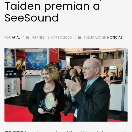
Taiden premian a
SeeSound
POR
AFIAL
/
VIERNES, 13 MARZO 2020
/
PUBLICADO EN
NOTICIAS