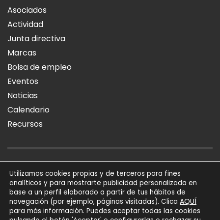
Asociados
Actividad
Junta directiva
Marcas
Bolsa de empleo
Eventos
Noticias
Calendario
Recursos
AVISO LEGAL
POLÍTICA DE PRIVACIDAD
POLÍTICA DE COOKIES
Utilizamos cookies propias y de terceros para fines
analíticos y para mostrarte publicidad personalizada en
SÍGUENOS
base a un perfil elaborado a partir de tus hábitos de
AQUÍ
navegación (por ejemplo, páginas visitadas). Clica
para más información. Puedes aceptar todas las cookies
AFIAL Asociación © 2026