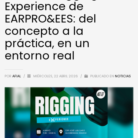
Experience de
EARPRO&EES: del
concepto a la
práctica, en un
entorno real
POR
AFIAL
/
MIÉRCOLES, 22 ABRIL 2026
/
PUBLICADO EN
NOTICIAS